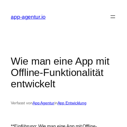
Zum
Inhalt
app-agentur.io
springen
Wie man eine App mit
Offline-Funktionalität
entwickelt
Verfasst von
App Agentur
in
App Entwicklung
**Einführung: Wie man eine App mit Offline-