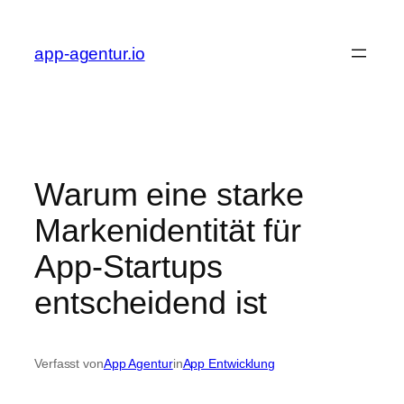
Zum
Inhalt
app-agentur.io
springen
Warum eine starke
Markenidentität für
App-Startups
entscheidend ist
Verfasst von
App Agentur
in
App Entwicklung