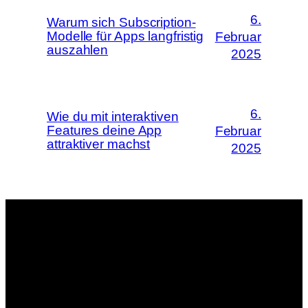
6.
Warum sich Subscription-
Modelle für Apps langfristig
Februar
auszahlen
2025
6.
Wie du mit interaktiven
Features deine App
Februar
attraktiver machst
2025