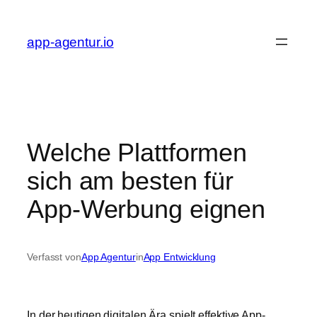
Zum
Inhalt
app-agentur.io
springen
Welche Plattformen
sich am besten für
App-Werbung eignen
Verfasst von
App Agentur
in
App Entwicklung
In der heutigen digitalen Ära spielt effektive App-