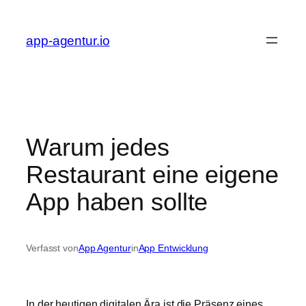
Zum
Inhalt
app-agentur.io
springen
Warum jedes
Restaurant eine eigene
App haben sollte
Verfasst von
App Agentur
in
App Entwicklung
In der heutigen digitalen Ära ist die Präsenz eines