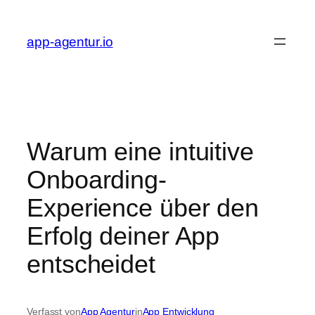
Zum
Inhalt
app-agentur.io
springen
Warum eine intuitive
Onboarding-
Experience über den
Erfolg deiner App
entscheidet
Verfasst von
App Agentur
in
App Entwicklung