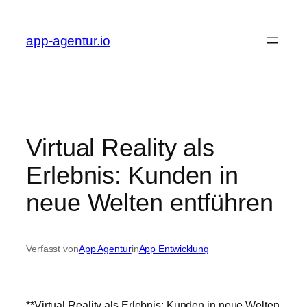
Zum
Inhalt
app-agentur.io
springen
Virtual Reality als
Erlebnis: Kunden in
neue Welten entführen
Verfasst von
App Agentur
in
App Entwicklung
**Virtual Reality als Erlebnis: Kunden in neue Welten