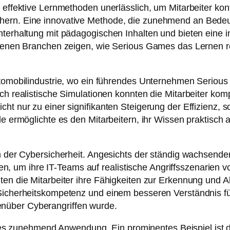
 effektive Lernmethoden unerlässlich, um Mitarbeiter kont
chern. Eine innovative Methode, die zunehmend an Bede
nterhaltung mit pädagogischen Inhalten und bieten eine i
edenen Branchen zeigen, wie Serious Games das Lernen re
Automobilindustrie, wo ein führendes Unternehmen Seriou
ch realistische Simulationen konnten die Mitarbeiter komp
cht nur zu einer signifikanten Steigerung der Effizienz,
ele ermöglichte es den Mitarbeitern, ihr Wissen praktisc
ich der Cybersicherheit. Angesichts der ständig wachsen
um ihre IT-Teams auf realistische Angriffsszenarien vo
nten die Mitarbeiter ihre Fähigkeiten zur Erkennung un
n Sicherheitskompetenz und einem besseren Verständnis
nüber Cyberangriffen wurde.
 zunehmend Anwendung. Ein prominentes Beispiel ist d