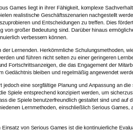
ous Games liegt in ihrer Fähigkeit, komplexe Sachverhal
ielen realistische Geschäftsszenarien nachgestellt werde
uszuprobieren und Entscheidungen zu treffen. Dies förder
tag von großer Bedeutung sind. Darüber hinaus ermöglich
nuierlich verbessern können.
ion der Lernenden. Herkömmliche Schulungsmethoden, wie 
erden und führen nicht selten zu einer geringeren Lernb
 Fortschrittsanzeigen, die das Engagement der Mitarbei
er im Gedächtnis bleiben und regelmäßig angewendet werd
t jedoch eine sorgfältige Planung und Anpassung an die
d die Spiele entsprechend konzipiert werden, um sicherz
 dass die Spiele benutzerfreundlich gestaltet sind und au
hiedenen Lernmethoden, einschließlich Serious Games, am
hen Einsatz von Serious Games ist die kontinuierliche E