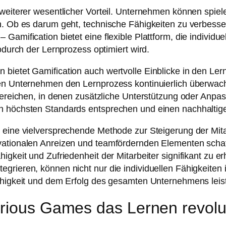
 weiterer wesentlicher Vorteil. Unternehmen können spiele
n. Ob es darum geht, technische Fähigkeiten zu verbessern
Gamification bietet eine flexible Plattform, die individu
odurch der Lernprozess optimiert wird.
ietet Gamification auch wertvolle Einblicke in den Lernfo
nen Unternehmen den Lernprozess kontinuierlich überwach
 Bereichen, in denen zusätzliche Unterstützung oder Anp
en höchsten Standards entsprechen und einen nachhaltig
 eine vielversprechende Methode zur Steigerung der Mita
vationalen Anreizen und teamfördernden Elementen schaf
igkeit und Zufriedenheit der Mitarbeiter signifikant zu 
grieren, können nicht nur die individuellen Fähigkeiten i
fähigkeit und dem Erfolg des gesamten Unternehmens leis
erious Games das Lernen revolu