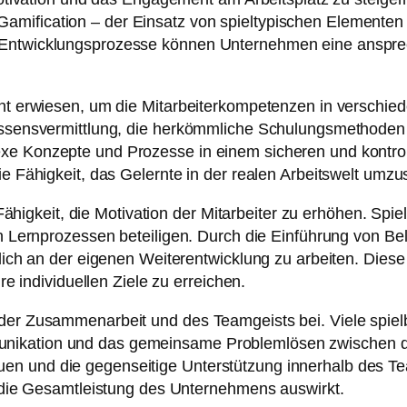
mification – der Einsatz von spieltypischen Elementen i
d Entwicklungsprozesse können Unternehmen eine anspre
ment erwiesen, um die Mitarbeiterkompetenzen in verschie
Wissensvermittlung, die herkömmliche Schulungsmethoden 
exe Konzepte und Prozesse in einem sicheren und kontro
ie Fähigkeit, das Gelernte in der realen Arbeitswelt umzu
er Fähigkeit, die Motivation der Mitarbeiter zu erhöhen. S
r an Lernprozessen beteiligen. Durch die Einführung von
rlich an der eigenen Weiterentwicklung zu arbeiten. Diese 
hre individuellen Ziele zu erreichen.
 der Zusammenarbeit und des Teamgeists bei. Viele spiel
ikation und das gemeinsame Problemlösen zwischen den M
n und die gegenseitige Unterstützung innerhalb des Team
uf die Gesamtleistung des Unternehmens auswirkt.