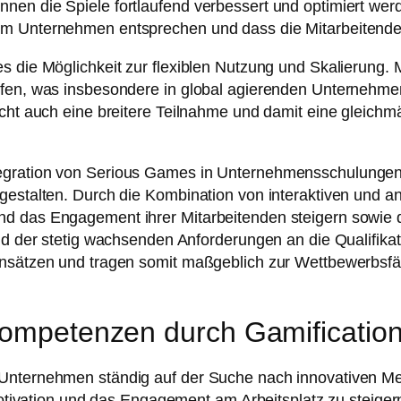
en die Spiele fortlaufend verbessert und optimiert werde
 im Unternehmen entsprechen und dass die Mitarbeitend
s die Möglichkeit zur flexiblen Nutzung und Skalierung. 
en, was insbesondere in global agierenden Unternehmen von
icht auch eine breitere Teilnahme und damit eine gleich
egration von Serious Games in Unternehmensschulungen 
gestalten. Durch die Kombination von interaktiven und a
nd das Engagement ihrer Mitarbeitenden steigern sowie
und der stetig wachsenden Anforderungen an die Qualifik
ansätzen und tragen somit maßgeblich zur Wettbewerbsfä
rkompetenzen durch Gamificatio
d Unternehmen ständig auf der Suche nach innovativen 
 Motivation und das Engagement am Arbeitsplatz zu steiger