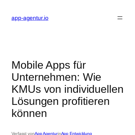
Zum
Inhalt
app-agentur.io
springen
Mobile Apps für
Unternehmen: Wie
KMUs von individuellen
Lösungen profitieren
können
Verfasst von
App Agentur
in
App Entwicklung