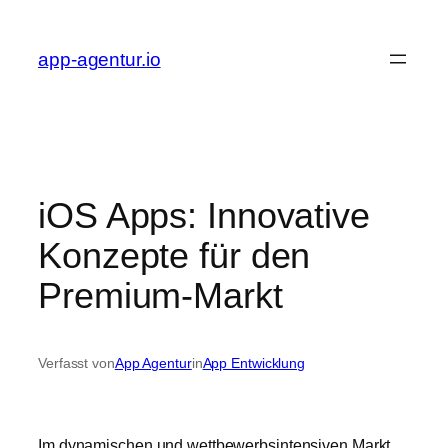
Zum
Inhalt
app-agentur.io
springen
iOS Apps: Innovative
Konzepte für den
Premium-Markt
Verfasst von
App Agentur
in
App Entwicklung
Im dynamischen und wettbewerbsintensiven Markt