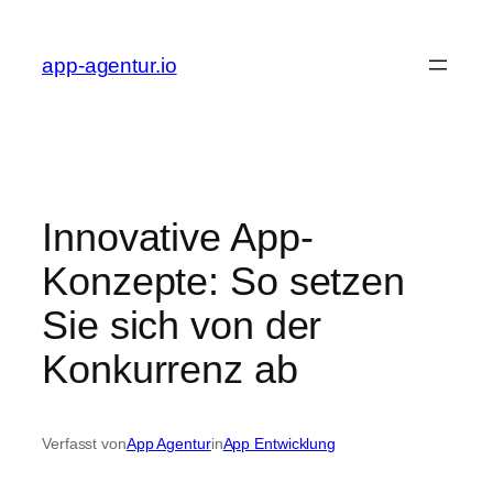
Zum
Inhalt
app-agentur.io
springen
Innovative App-
Konzepte: So setzen
Sie sich von der
Konkurrenz ab
Verfasst von
App Agentur
in
App Entwicklung