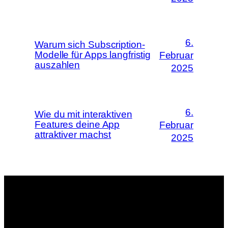
6.
Warum sich Subscription-
Modelle für Apps langfristig
Februar
auszahlen
2025
6.
Wie du mit interaktiven
Features deine App
Februar
attraktiver machst
2025