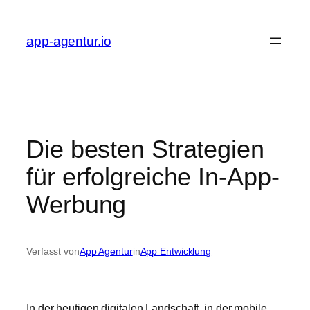
Zum
Inhalt
app-agentur.io
springen
Die besten Strategien
für erfolgreiche In-App-
Werbung
Verfasst von
App Agentur
in
App Entwicklung
In der heutigen digitalen Landschaft, in der mobile