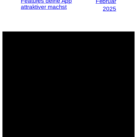
Features deine App
Februar
attraktiver machst
2025