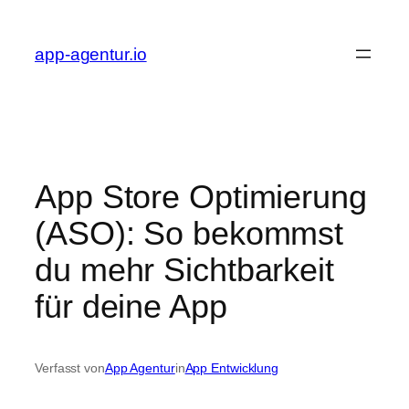
Zum
Inhalt
app-agentur.io
springen
App Store Optimierung
(ASO): So bekommst
du mehr Sichtbarkeit
für deine App
Verfasst von
App Agentur
in
App Entwicklung